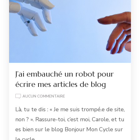
J’ai embauché un robot pour
écrire mes articles de blog
J’AI
AUCUN COMMENTAIRE
EMBAUCHÉ
Là, tu te dis : « Je me suis trompé.e de site,
UN
ROBOT
non ? ». Rassure-toi, c’est moi, Carole, et tu
POUR
es bien sur le blog Bonjour Mon Cycle sur
ÉCRIRE
MES
le cycle …