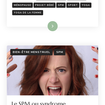
DES
MÉNOPAUSE
PROJET BÉBÉ
SPM
SPORT
YOGA
FEMMES
YOGA DE LA FEMME
Lire la suite
BIEN-ÊTRE MENSTRUEL
SPM
Le SPM ou syndrome