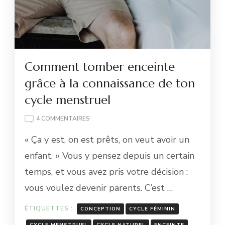
Comment tomber enceinte
grâce à la connaissance de ton
cycle menstruel
SUR
4 COMMENTAIRES
COMMENT
« Ça y est, on est prêts, on veut avoir un
TOMBER
ENCEINTE
enfant. » Vous y pensez depuis un certain
GRÂCE
temps, et vous avez pris votre décision :
À
LA
vous voulez devenir parents. C’est …
CONNAISSANCE
DE
ÉTIQUETTES :
CONCEPTION
CYCLE FÉMININ
TON
CYCLE
CYCLE MENSTRUEL
CYCLE NATUREL
ENCEINTE