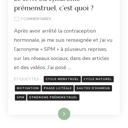
prémenstruel, c’est quoi ?
SUR
7 COMMENTAIRES
LE
Après avoir arrêté la contraception
SPM
OU
hormonale, je me suis renseignée et j’ai vu
SYNDROME
l’acronyme « SPM » à plusieurs reprises,
PRÉMENSTRUEL,
C’EST
sur les réseaux sociaux, dans des articles
QUOI
et des vidéos. J’ai posé …
?
ÉTIQUETTES :
CYCLE MENSTRUEL
CYCLE NATUREL
MOTIVATION
PHASE LUTÉALE
SAUTES D'HUMEUR
SPM
SYNDROME PRÉMENSTRUEL
Lire la suite