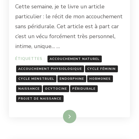
Cette semaine, je te livre un article
ACCOUCHEMENT
SANS
particulier : le récit de mon accouchement
PÉRIDURALE
sans péridurale. Cet article est à part car
:
RÉCIT
c’est un vécu forcément très personnel,
intime, unique… …
ÉTIQUETTES :
ACCOUCHEMENT NATUREL
ACCOUCHEMENT PHYSIOLOGIQUE
CYCLE FÉMININ
CYCLE MENSTRUEL
ENDORPHINE
HORMONES
NAISSANCE
OCYTOCINE
PÉRIDURALE
PROJET DE NAISSANCE
Lire la suite