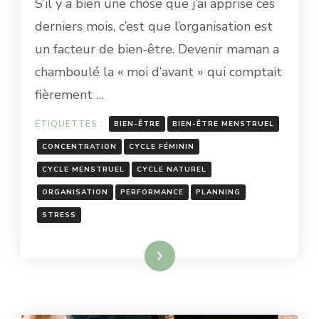
S’il y a bien une chose que j’ai apprise ces
S’ORGANISER
GRÂCE
derniers mois, c’est que l’organisation est
À
un facteur de bien-être. Devenir maman a
SON
CYCLE
chamboulé la « moi d’avant » qui comptait
FÉMININ
fièrement …
ÉTIQUETTES :
BIEN-ÊTRE
BIEN-ÊTRE MENSTRUEL
CONCENTRATION
CYCLE FÉMININ
CYCLE MENSTRUEL
CYCLE NATUREL
ORGANISATION
PERFORMANCE
PLANNING
STRESS
Lire la suite