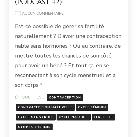
(PODCAST #2)
LA
AUCUN COMMENTAIRE
SYMPTOTHERMIE,
Est-ce possible de gérer sa fertilité
C’EST
QUOI
naturellement ? D’avoir une contraception
?
fiable sans hormones ? Ou au contraire, de
(PODCAST
#2)
mettre toutes les chances de son côté
pour avoir un bébé ? Et tout ça, en se
reconnectant à son cycle menstruel et à
son corps ?
ÉTIQUETTES :
CONTRACEPTION
CONTRACEPTION NATURELLE
CYCLE FÉMININ
CYCLE MENSTRUEL
CYCLE NATUREL
FERTILITÉ
SYMPTOTHERMIE