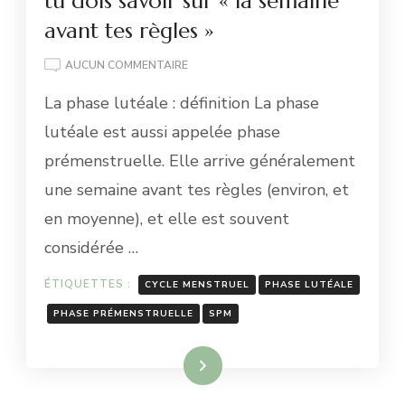
tu dois savoir sur « la semaine
avant tes règles »
LA
AUCUN COMMENTAIRE
PHASE
La phase lutéale : définition La phase
LUTÉALE
:
lutéale est aussi appelée phase
TOUT
prémenstruelle. Elle arrive généralement
CE
QUE
une semaine avant tes règles (environ, et
TU
en moyenne), et elle est souvent
DOIS
SAVOIR
considérée …
SUR
« LA
ÉTIQUETTES :
CYCLE MENSTRUEL
PHASE LUTÉALE
SEMAINE
AVANT
PHASE PRÉMENSTRUELLE
SPM
TES
RÈGLES »
Lire la suite