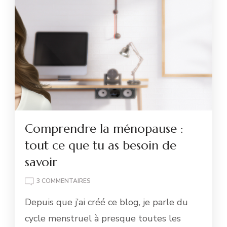
Comprendre la ménopause :
tout ce que tu as besoin de
savoir
SUR
3 COMMENTAIRES
COMPRENDRE
Depuis que j’ai créé ce blog, je parle du
LA
MÉNOPAUSE
cycle menstruel à presque toutes les
: