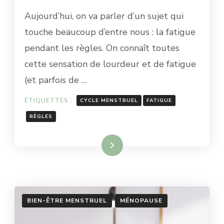
FATIGUE
Aujourd’hui, on va parler d’un sujet qui
PENDANT
LES
touche beaucoup d’entre nous : la fatigue
RÈGLES
pendant les règles. On connaît toutes
:
QUE
cette sensation de lourdeur et de fatigue
FAIRE
(et parfois de …
?
(DISCUSSION
ENTRE
ÉTIQUETTES :
CYCLE MENSTRUEL
FATIGUE
AMIES)
RÈGLES
Lire la suite
BIEN-ÊTRE MENSTRUEL
MÉNOPAUSE