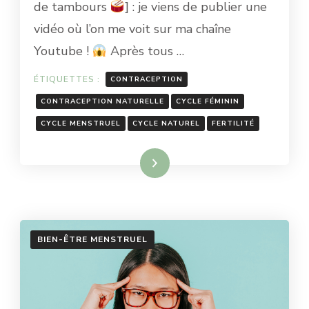
de tambours
] : je viens de publier une
TES
vidéo où l’on me voit sur ma chaîne
QUESTIONS
EN
Youtube !
Après tous …
VIDÉO
!
ÉTIQUETTES :
CONTRACEPTION
CONTRACEPTION NATURELLE
CYCLE FÉMININ
CYCLE MENSTRUEL
CYCLE NATUREL
FERTILITÉ
Lire la suite
BIEN-ÊTRE MENSTRUEL