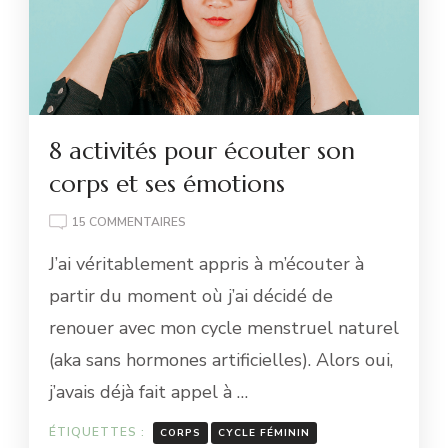
8 activités pour écouter son
corps et ses émotions
SUR
15 COMMENTAIRES
8
J’ai véritablement appris à m’écouter à
ACTIVITÉS
POUR
partir du moment où j’ai décidé de
ÉCOUTER
renouer avec mon cycle menstruel naturel
SON
CORPS
(aka sans hormones artificielles). Alors oui,
ET
j’avais déjà fait appel à …
SES
ÉMOTIONS
ÉTIQUETTES :
CORPS
CYCLE FÉMININ