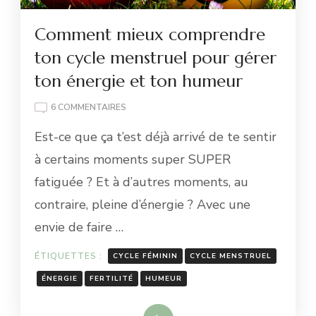
Comment mieux comprendre
ton cycle menstruel pour gérer
ton énergie et ton humeur
SUR
6 COMMENTAIRES
COMMENT
Est-ce que ça t’est déjà arrivé de te sentir
MIEUX
COMPRENDRE
à certains moments super SUPER
TON
fatiguée ? Et à d’autres moments, au
CYCLE
MENSTRUEL
contraire, pleine d’énergie ? Avec une
POUR
envie de faire …
GÉRER
TON
ÉNERGIE
ÉTIQUETTES :
CYCLE FÉMININ
CYCLE MENSTRUEL
ET
ÉNERGIE
FERTILITÉ
HUMEUR
TON
HUMEUR