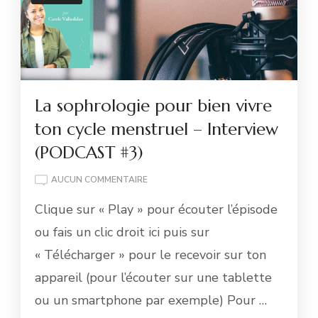
La sophrologie pour bien vivre
ton cycle menstruel – Interview
(PODCAST #3)
LA
AUCUN COMMENTAIRE
SOPHROLOGIE
Clique sur « Play » pour écouter l’épisode
POUR
BIEN
ou fais un clic droit ici puis sur
VIVRE
« Télécharger » pour le recevoir sur ton
TON
CYCLE
appareil (pour l’écouter sur une tablette
MENSTRUEL
ou un smartphone par exemple) Pour …
–
INTERVIEW