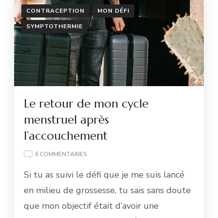
CONTRACEPTION
MON DÉFI
SYMPTOTHERMIE
Le retour de mon cycle
menstruel après
l’accouchement
SUR
6 COMMENTAIRES
LE
Si tu as suivi le défi que je me suis lancé
RETOUR
DE
en milieu de grossesse, tu sais sans doute
MON
que mon objectif était d’avoir une
CYCLE
MENSTRUEL