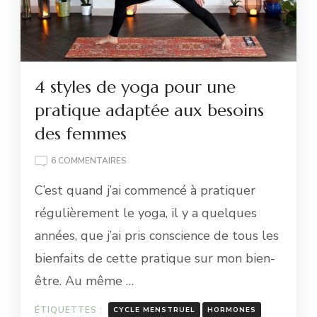
4 styles de yoga pour une
pratique adaptée aux besoins
des femmes
SUR
6 COMMENTAIRES
4
C’est quand j’ai commencé à pratiquer
STYLES
DE
régulièrement le yoga, il y a quelques
YOGA
années, que j’ai pris conscience de tous les
POUR
UNE
bienfaits de cette pratique sur mon bien-
PRATIQUE
être. Au même …
ADAPTÉE
AUX
BESOINS
ÉTIQUETTES :
CYCLE MENSTRUEL
HORMONES