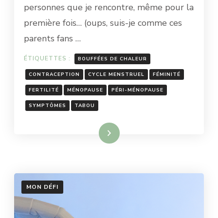
personnes que je rencontre, même pour la
TOUT
CE
première fois… (oups, suis-je comme ces
QUE
parents fans …
TU
AS
BESOIN
ÉTIQUETTES :
BOUFFÉES DE CHALEUR
DE
CONTRACEPTION
CYCLE MENSTRUEL
FÉMINITÉ
SAVOIR
FERTILITÉ
MÉNOPAUSE
PÉRI-MÉNOPAUSE
SYMPTÔMES
TABOU
Lire la suite
MON DÉFI