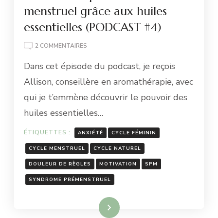
menstruel grâce aux huiles
essentielles (PODCAST #4)
SUR
2 COMMENTAIRES
AROMATHÉRAPIE
Dans cet épisode du podcast, je reçois
:
LE
Allison, conseillère en aromathérapie, avec
BIEN-
qui je t’emmène découvrir le pouvoir des
ÊTRE
MENSTRUEL
huiles essentielles…
GRÂCE
AUX
ÉTIQUETTES :
ANXIÉTÉ
CYCLE FÉMININ
HUILES
ESSENTIELLES
CYCLE MENSTRUEL
CYCLE NATUREL
(PODCAST
DOULEUR DE RÈGLES
MOTIVATION
SPM
#4)
SYNDROME PRÉMENSTRUEL
Lire la suite