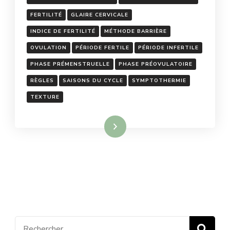
FERTILITÉ
GLAIRE CERVICALE
INDICE DE FERTILITÉ
MÉTHODE BARRIÈRE
OVULATION
PÉRIODE FERTILE
PÉRIODE INFERTILE
PHASE PRÉMENSTRUELLE
PHASE PRÉOVULATOIRE
RÈGLES
SAISONS DU CYCLE
SYMPTOTHERMIE
TEXTURE
Lire la suite
Recherche