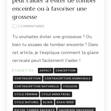
peut t’aider à éviter de tomber
enceinte ou à favoriser une
grossesse
SUR
2 COMMENTAIRES
COMMENT
Tu souhaites éviter une grossesse ? Ou
LA
GLAIRE
bien tu essaies de tomber enceinte ? Dans
CERVICALE
cet article, je t’explique comment ta glaire
PEUT
T’AIDER
cervicale peut facilement t’aider !
À
ÉVITER
ÉTIQUETTES :
ASPECT
CONCEPTION
DE
TOMBER
CONTRACEPTION
CONTRACEPTION HORMONALE
ENCEINTE
CONTRACEPTION NATURELLE
COULEUR
OU
À
CYCLE FÉMININ
CYCLE MENSTRUEL
FAVORISER
CYCLE NATUREL
ELIXIR
ESSAI BÉBÉ
UNE
GROSSESSE
ÉVITER TOMBER ENCEINTE
FAVORISER GROSSESSE