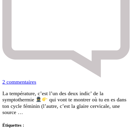
sur
2 commentaires
Quand
La température, c’est l’un des deux indic’ de la
prendre
symptothermie
qui vont te montrer où tu en es dans
sa
ton cycle féminin (l’autre, c’est la glaire cervicale, une
température
source …
en
symptothermie
?
Étiquettes :