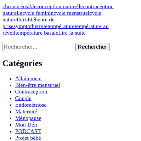
chronosensible
conception naturelle
contraception
naturelle
cycle féminin
cycle menstruel
cycle
naturel
fertilité
heure de
prise
symptothermie
température
température au
réveil
température basale
Lire la suite
Recherche
pour
:
Catégories
Allaitement
Bien-être menstruel
Contraception
Couple
Endométriose
Maternité
Ménopause
Mon Défi
PODCAST
Projet bébé