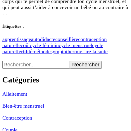
corps qui te permet de comprendre ton cycle menstruel, et
:
qui peut aussi t’aider à concevoir un bébé ou au contraire à
en
…
autodidacte
ou
avec
Étiquettes :
un
suivi
apprentissage
autodidacte
conseillère
contraception
?
naturelle
coût
cycle féminin
cycle menstruel
cycle
naturel
fertilité
méthode
symptothermie
Lire la suite
Recherche
pour
:
Catégories
Allaitement
Bien-être menstruel
Contraception
Couple