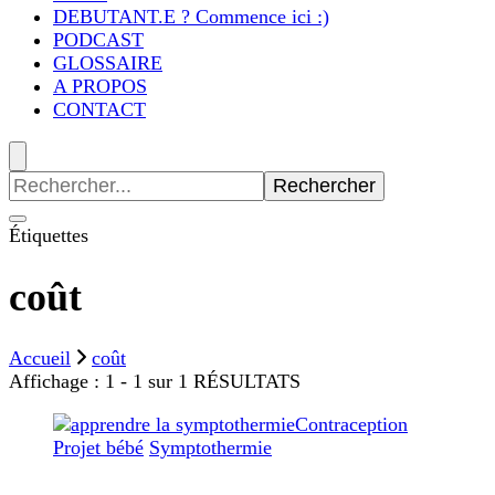
DEBUTANT.E ? Commence ici :)
PODCAST
GLOSSAIRE
A PROPOS
CONTACT
Recherche
pour
:
Étiquettes
coût
Accueil
coût
Affichage : 1 - 1 sur 1 RÉSULTATS
Contraception
Projet bébé
Symptothermie