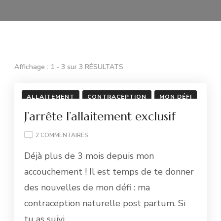
Affichage : 1 - 3 sur 3 RÉSULTATS
ALLAITEMENT
CONTRACEPTION
MON DÉFI
J’arrête l’allaitement exclusif
SUR
2 COMMENTAIRES
J’ARRÊTE
Déjà plus de 3 mois depuis mon
L’ALLAITEMENT
EXCLUSIF
accouchement ! Il est temps de te donner
des nouvelles de mon défi : ma
contraception naturelle post partum. Si
tu as suivi …