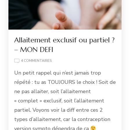
Allaitement exclusif ou partiel ?
– MON DEFI
SUR
4 COMMENTAIRES
ALLAITEMENT
Un petit rappel qui n’est jamais trop
EXCLUSIF
OU
répété : tu as TOUJOURS le choix ! Soit de
PARTIEL
ne pas allaiter, soit l’allaitement
?
–
« complet » exclusif, soit l’allaitement
MON
partiel. Voyons voir la diff entre ces 2
DEFI
types d’allaitement, car la contraception
version sympto dépendra de ça