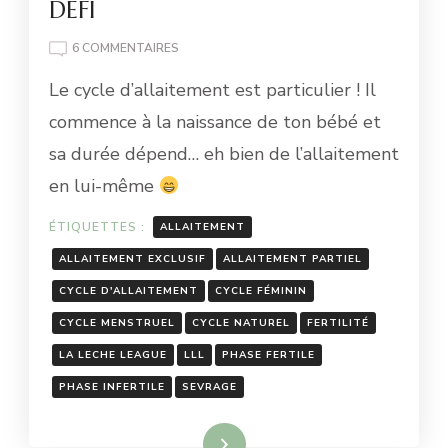
DEFI
SUR
6 COMMENTAIRES
LE
Le cycle d’allaitement est particulier ! Il
CYCLE
D’ALLAITEMENT
commence à la naissance de ton bébé et
–
sa durée dépend… eh bien de l’allaitement
MON
DEFI
en lui-même
ÉTIQUETTES :
ALLAITEMENT
ALLAITEMENT EXCLUSIF
ALLAITEMENT PARTIEL
CYCLE D'ALLAITEMENT
CYCLE FÉMININ
CYCLE MENSTRUEL
CYCLE NATUREL
FERTILITÉ
LA LECHE LEAGUE
LLL
PHASE FERTILE
PHASE INFERTILE
SEVRAGE
Lire la suite