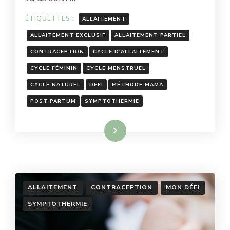
ÉTIQUETTES :
ALLAITEMENT
ALLAITEMENT EXCLUSIF
ALLAITEMENT PARTIEL
CONTRACEPTION
CYCLE D'ALLAITEMENT
CYCLE FÉMININ
CYCLE MENSTRUEL
CYCLE NATUREL
DEFI
MÉTHODE MAMA
POST PARTUM
SYMPTOTHERMIE
Lire la suite
ALLAITEMENT
CONTRACEPTION
MON DÉFI
SYMPTOTHERMIE