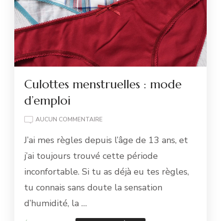
Culottes menstruelles : mode
d’emploi
CULOTTES
AUCUN COMMENTAIRE
MENSTRUELLES
J’ai mes règles depuis l’âge de 13 ans, et
:
MODE
j’ai toujours trouvé cette période
D’EMPLOI
inconfortable. Si tu as déjà eu tes règles,
tu connais sans doute la sensation
d’humidité, la …