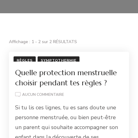
Affichage : 1 - 2 sur 2 RÉSULTATS
RÈGLES
SYMPTOTHERMIE
Quelle protection menstruelle
choisir pendant tes règles ?
QUELLE
AUCUN COMMENTAIRE
PROTECTION
Si tu lis ces lignes, tu es sans doute une
MENSTRUELLE
CHOISIR
personne menstruée, ou bien peut-être
PENDANT
un parent qui souhaite accompagner son
TES
RÈGLES
enfant dans la découverte de ses