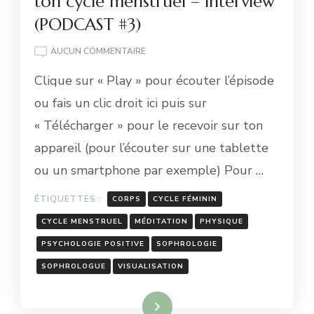
ton cycle menstruel – Interview
(PODCAST #3)
LA
AUCUN COMMENTAIRE
SOPHROLOGIE
Clique sur « Play » pour écouter l’épisode
POUR
BIEN
ou fais un clic droit ici puis sur
VIVRE
« Télécharger » pour le recevoir sur ton
TON
CYCLE
appareil (pour l’écouter sur une tablette
MENSTRUEL
ou un smartphone par exemple) Pour …
–
INTERVIEW
(PODCAST
ÉTIQUETTES :
CORPS
CYCLE FÉMININ
#3)
CYCLE MENSTRUEL
MÉDITATION
PHYSIQUE
PSYCHOLOGIE POSITIVE
SOPHROLOGIE
SOPHROLOGUE
VISUALISATION
Lire la suite