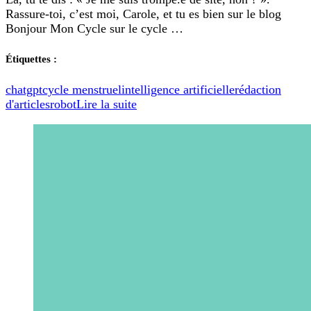
un
Rassure-toi, c’est moi, Carole, et tu es bien sur le blog
robot
Bonjour Mon Cycle sur le cycle …
pour
écrire
mes
Étiquettes :
articles
de
chatgpt
cycle menstruel
intelligence artificielle
rédaction
blog
d'articles
robot
Lire la suite