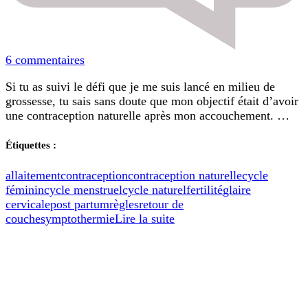
sur
6 commentaires
Le
Si tu as suivi le défi que je me suis lancé en milieu de
retour
grossesse, tu sais sans doute que mon objectif était d’avoir
de
une contraception naturelle après mon accouchement. …
mon
cycle
menstruel
Étiquettes :
après
l’accouchement
allaitement
contraception
contraception naturelle
cycle
féminin
cycle menstruel
cycle naturel
fertilité
glaire
cervicale
post partum
règles
retour de
couche
symptothermie
Lire la suite