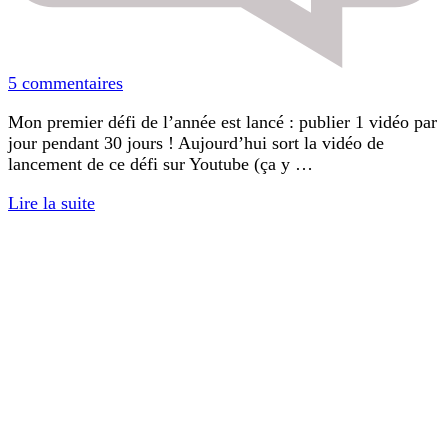
sur
5 commentaires
30
Mon premier défi de l’année est lancé : publier 1 vidéo par
vidéos
jour pendant 30 jours ! Aujourd’hui sort la vidéo de
en
lancement de ce défi sur Youtube (ça y …
30
jours
Lire la suite
:
mon
défi
sur
le
cycle
féminin
!