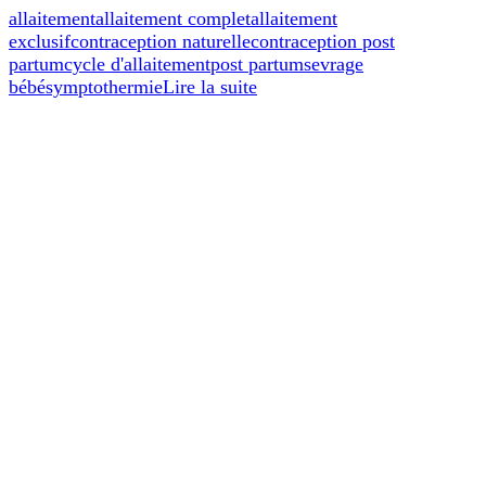
allaitement
allaitement complet
allaitement
exclusif
contraception naturelle
contraception post
partum
cycle d'allaitement
post partum
sevrage
bébé
symptothermie
Lire la suite