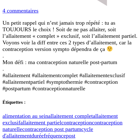
sur
4 commentaires
Allaitement
Un petit rappel qui n’est jamais trop répété : tu as
exclusif
TOUJOURS le choix ! Soit de ne pas allaiter, soit
ou
l’allaitement « complet » exclusif, soit l’allaitement partiel.
partiel
Voyons voir la diff entre ces 2 types d’allaitement, car la
?
contraception version sympto dépendra de ça
–
.
MON
Mon défi : ma contraception naturelle post-partum
DEFI
.
#allaitement #allaitementcomplet #allaitementexclusif
#allaitementpartiel #symptothermie #contraception
#postpartum #contraceptionnaturelle
Étiquettes :
alimentation au sein
allaitement complet
allaitement
exclusif
allaitement partiel
contraception
contraception
naturelle
contraception post partum
cycle
d'allaitement
durée
fréquence
post