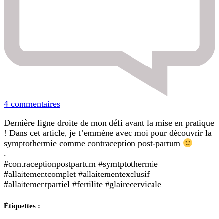
sur
4 commentaires
La
Dernière ligne droite de mon défi avant la mise en pratique
symptothermie
! Dans cet article, je t’emmène avec moi pour découvrir la
comme
symptothermie comme contraception post-partum
contraception
.
post
#contraceptionpostpartum #symtptothermie
partum
#allaitementcomplet #allaitementexclusif
–
#allaitementpartiel #fertilite #glairecervicale
MON
DEFI
Étiquettes :