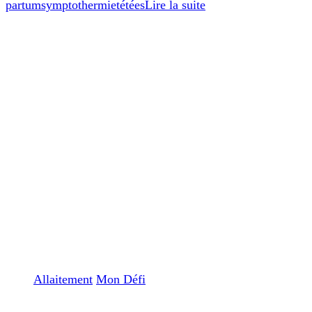
partum
symptothermie
tétées
Lire la suite
Allaitement
Mon Défi