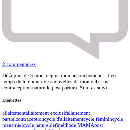
sur
2 commentaires
J’arrête
Déjà plus de 3 mois depuis mon accouchement ! Il est
l’allaitement
temps de te donner des nouvelles de mon défi : ma
exclusif
contraception naturelle post partum. Si tu as suivi …
Étiquettes :
allaitement
allaitement exclusif
allaitement
partiel
contraception
cycle d'allaitement
cycle féminin
cycle
menstruel
cycle naturel
defi
méthode MAMA
post