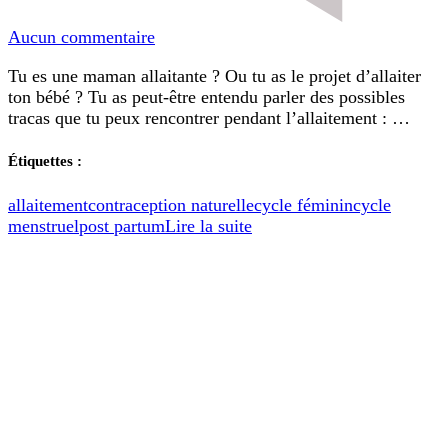
7
Aucun commentaire
conseils
Tu es une maman allaitante ? Ou tu as le projet d’allaiter
pour
ton bébé ? Tu as peut-être entendu parler des possibles
débuter
tracas que tu peux rencontrer pendant l’allaitement : …
l’allaitement
Étiquettes :
allaitement
contraception naturelle
cycle féminin
cycle
menstruel
post partum
Lire la suite