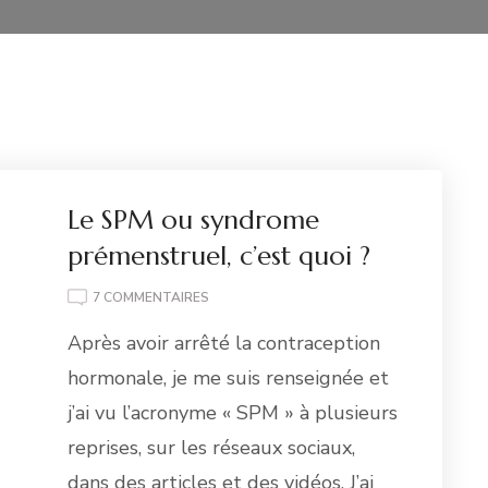
Le SPM ou syndrome
prémenstruel, c’est quoi ?
SUR
7 COMMENTAIRES
LE
Après avoir arrêté la contraception
SPM
OU
hormonale, je me suis renseignée et
SYNDROME
j’ai vu l’acronyme « SPM » à plusieurs
PRÉMENSTRUEL,
C’EST
reprises, sur les réseaux sociaux,
QUOI
dans des articles et des vidéos. J’ai
?