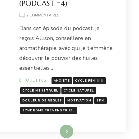
(PODCAST #4)
SUR
2 COMMENTAIRES
AROMATHÉRAPIE
Dans cet épisode du podcast, je
:
LE
reçois Allison, conseillère en
BIEN-
aromathérapie, avec qui je t’emmène
ÊTRE
MENSTRUEL
découvrir le pouvoir des huiles
GRÂCE
essentielles…
AUX
HUILES
ESSENTIELLES
ÉTIQUETTES :
ANXIÉTÉ
CYCLE FÉMININ
(PODCAST
CYCLE MENSTRUEL
CYCLE NATUREL
#4)
DOULEUR DE RÈGLES
MOTIVATION
SPM
SYNDROME PRÉMENSTRUEL
Lire la suite