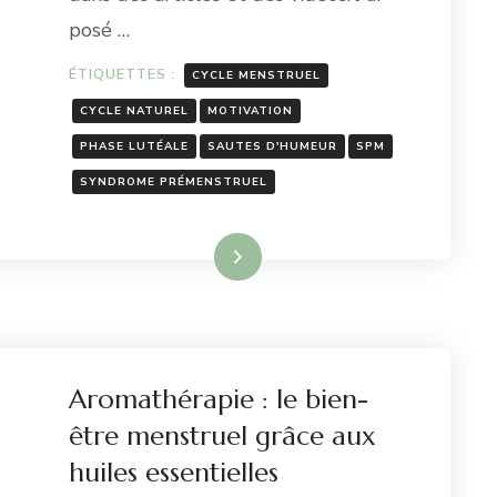
posé …
ÉTIQUETTES :
CYCLE MENSTRUEL
CYCLE NATUREL
MOTIVATION
PHASE LUTÉALE
SAUTES D'HUMEUR
SPM
SYNDROME PRÉMENSTRUEL
Lire la suite
Aromathérapie : le bien-
être menstruel grâce aux
huiles essentielles