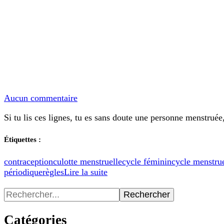
Quelle
Aucun commentaire
protection
Si tu lis ces lignes, tu es sans doute une personne menstrué
menstruelle
choisir
pendant
Étiquettes :
tes
règles
contraception
culotte menstruelle
cycle féminin
cycle menstru
?
périodique
règles
Lire la suite
Recherche
pour
:
Catégories