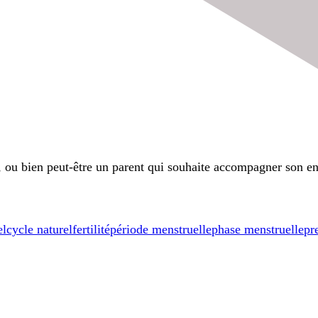
e, ou bien peut-être un parent qui souhaite accompagner son e
el
cycle naturel
fertilité
période menstruelle
phase menstruelle
pr