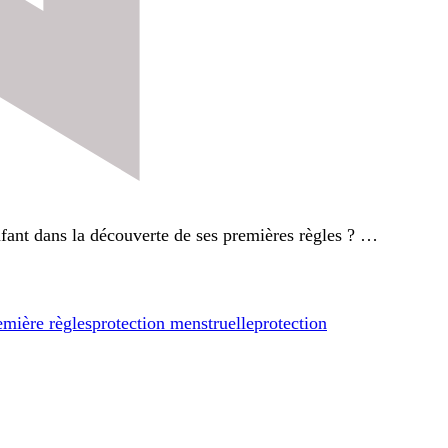
nfant dans la découverte de ses premières règles ? …
emière règles
protection menstruelle
protection