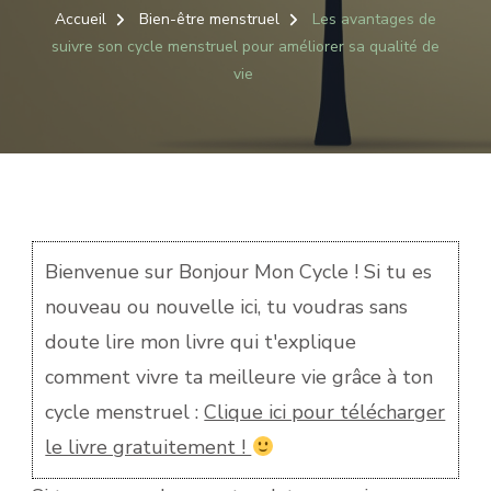
DE
Accueil
Bien-être menstruel
Les avantages de
SUIVRE
suivre son cycle menstruel pour améliorer sa qualité de
SON
vie
CYCLE
MENSTRU
POUR
AMÉLIORE
SA
QUALITÉ
DE
VIE
Bienvenue sur Bonjour Mon Cycle ! Si tu es
nouveau ou nouvelle ici, tu voudras sans
doute lire mon livre qui t'explique
comment vivre ta meilleure vie grâce à ton
cycle menstruel :
Clique ici pour télécharger
le livre gratuitement !