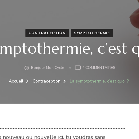
CONTRACEPTION
SYMPTOTHERMIE
ymptothermie, c’est q
SUR
Bonjour Mon Cycle
4 COMMENTAIRES
LA
SYMPTOTHER
Accueil
Contraception
La symptothermie, c’est quoi ?
C’EST
QUOI
?
 nouveau ou nouvelle ici, tu voudras sans