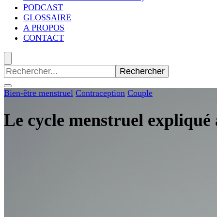
PODCAST
GLOSSAIRE
A PROPOS
CONTACT
Recherche
pour
:
Bien-être menstruel
Contraception
Couple
Le cycle menstruel expliqué 