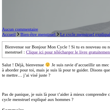
Le
Aucun commentaire
cycle
Accueil
Bien-être menstruel
Le cycle menstruel expliqu
menstruel
expliqué
Bienvenue sur Bonjour Mon Cycle ! Si tu es nouveau ou nouv
aux
menstruel :
Clique ici pour télécharger le livre gratuitemen
hommes
:
Salut ! Déjà, bienvenue
Je suis ravie d’accueillir un mec 
tout
à aborder pour toi, mais je suis là pour te guider. Disons qu
ce
te mettre… j’ai visé juste ?
que
vous
avez
toujours
Pas de panique, je suis là pour t’aider à mieux comprendre c
voulu
cycle menstruel expliqué aux hommes ?
savoir