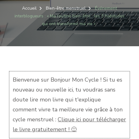
ÉVÉNEMENT
INTERBLOG
Accueil
Bien-être menstruel
Événement
:
interblogueurs : « Ma routine bien-être : les 3 habitudes
« MA
qui ont transformé ma vie »
ROUTINE
BIEN-
ÊTRE
:
LES
3
HABITUDES
QUI
Bienvenue sur Bonjour Mon Cycle ! Si tu es
ONT
TRANSFORM
nouveau ou nouvelle ici, tu voudras sans
MA
doute lire mon livre qui t'explique
VIE »
comment vivre ta meilleure vie grâce à ton
cycle menstruel :
Clique ici pour télécharger
le livre gratuitement ! 🙂