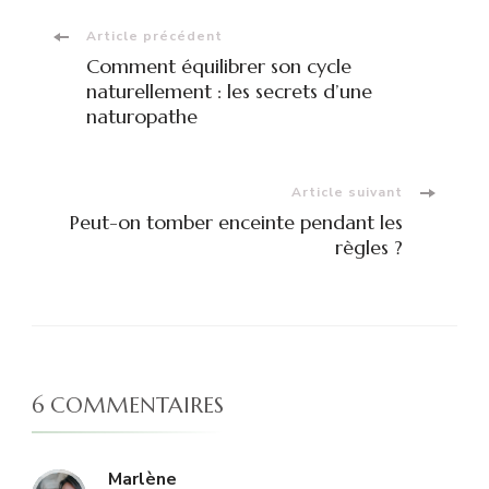
Navigation
Article précédent
Comment équilibrer son cycle
d'article
naturellement : les secrets d’une
naturopathe
Article suivant
Peut-on tomber enceinte pendant les
règles ?
6 COMMENTAIRES
Marlène