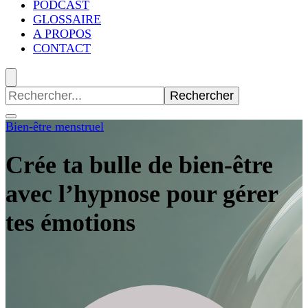
PODCAST
GLOSSAIRE
A PROPOS
CONTACT
Recherche
pour
:
Bien-être menstruel
Crée ta bulle de bien-être
avec l’hypnose pour gérer
tes émotions