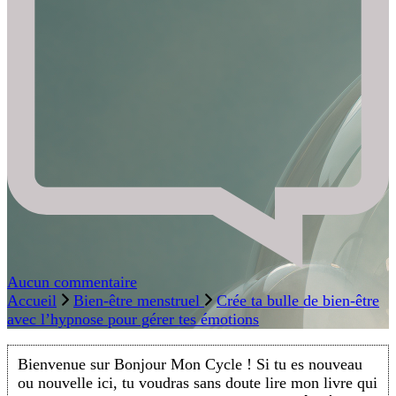
Crée
Aucun commentaire
ta
Accueil
Bien-être menstruel
Crée ta bulle de bien-être
bulle
avec l’hypnose pour gérer tes émotions
de
bien-
Bienvenue sur Bonjour Mon Cycle ! Si tu es nouveau
être
ou nouvelle ici, tu voudras sans doute lire mon livre qui
avec