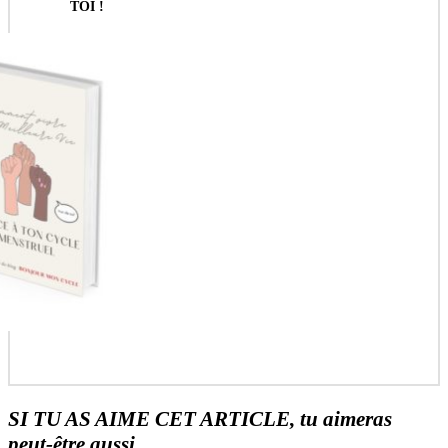
TOI !
JE VEUX
MON
LIVRE
GRATUIT
SI TU AS AIME CET ARTICLE, tu aimeras
peut-être aussi...