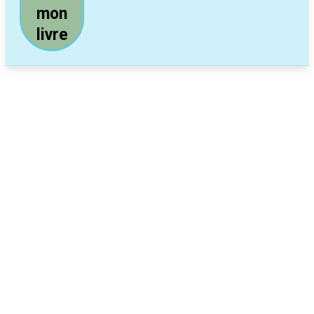
mon
livre