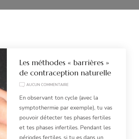
Les méthodes « barrières »
de contraception naturelle
LES
AUCUN COMMENTAIRE
MÉTHODES
En observant ton cycle (avec la
« BARRIÈRES »
DE
symptothermie par exemple), tu vas
CONTRACEPTION
pouvoir détecter tes phases fertiles
NATURELLE
et tes phases infertiles. Pendant les
périodes fertiles, si tu es dans un