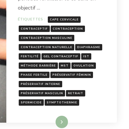
objectif …
ÉTIQUETTES :
CAPE CERVICALE
CONTRACEPTIF
CONTRACEPTION
CONTRACEPTION MASCULINE
CONTRACEPTION NATURELLE
DIAPHRAGME
FERTILITÉ
GEL CONTRACEPTIF
IST
MÉTHODE BARRIÈRE
MST
OVULATION
PHASE FERTILE
PRÉSERVATIF FÉMININ
PRÉSERVATIF INTERNE
PRÉSERVATIF MASCULIN
RETRAIT
SPERMICIDE
SYMPTOTHERMIE
Lire la suite