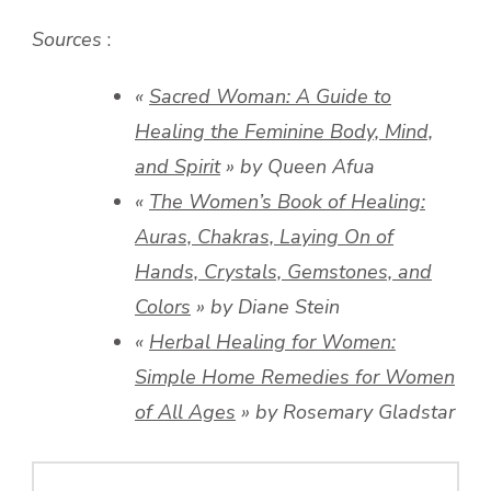
Sources
:
«
Sacred Woman: A Guide to
Healing the Feminine Body, Mind,
and Spirit
» by Queen Afua
«
The Women’s Book of Healing:
Auras, Chakras, Laying On of
Hands, Crystals, Gemstones, and
Colors
» by Diane Stein
«
Herbal Healing for Women:
Simple Home Remedies for Women
of All Ages
» by Rosemary Gladstar