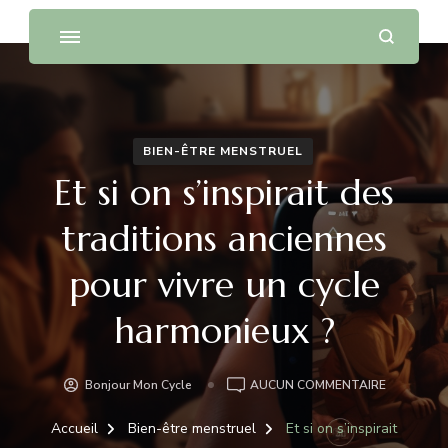
BIEN-ÊTRE MENSTRUEL
Et si on s’inspirait des
traditions anciennes
pour vivre un cycle
harmonieux ?
ET
Bonjour Mon Cycle
AUCUN COMMENTAIRE
SI
ON
Accueil
Bien-être menstruel
Et si on s’inspirait
S’INSPIRA