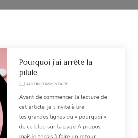
Pourquoi j’ai arrêté la
pilule
POURQUOI
AUCUN COMMENTAIRE
J’AI
Avant de commencer la lecture de
ARRÊTÉ
LA
cet article, je t’invite à lire
PILULE
les grandes lignes du « pourquoi »
de ce blog sur la page A propos,
mais je tenais à faire un retour …